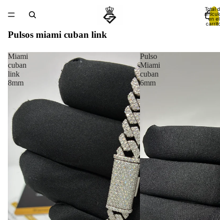
Total 
artícul
en el
carrit
0
Pulsos miami cuban link
Miami
Pulso
cuban
Miami
link
cuban
8mm
6mm