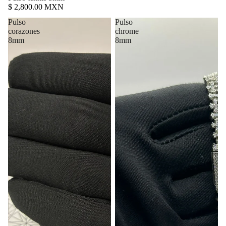
$ 2,800.00 MXN
Pulso
Pulso
corazones
chrome
8mm
8mm