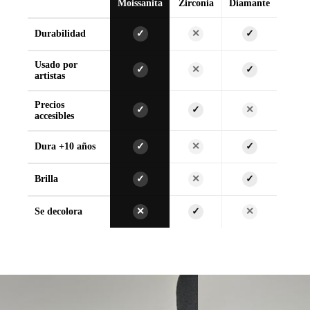
Moissanita
Zirconia
Diamante
Durabilidad
✓
✕
✓
Usado por
✓
✕
✓
artistas
Precios
✓
✓
✕
accesibles
Dura +10 años
✓
✕
✓
Brilla
✓
✕
✓
Se decolora
✕
✓
✕