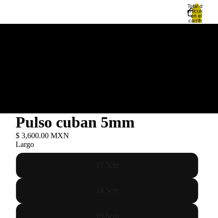
Total de
artículos
en el
carrito:
0
Pulso cuban 5mm
$ 3,600.00 MXN
Largo
17.5cm
18.5cm
19.5cm