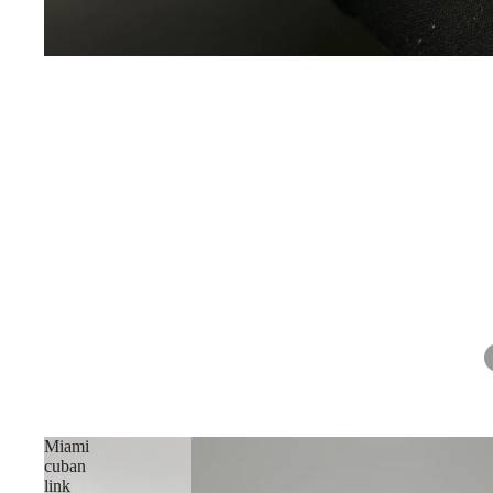
Miami
cuban
link